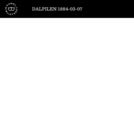
Till startsidan
DALPILEN 1884-03-07
1
/
8