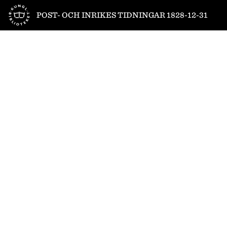
Till startsidan
POST- OCH INRIKES TIDNINGAR 1828-12-31
1
/
4