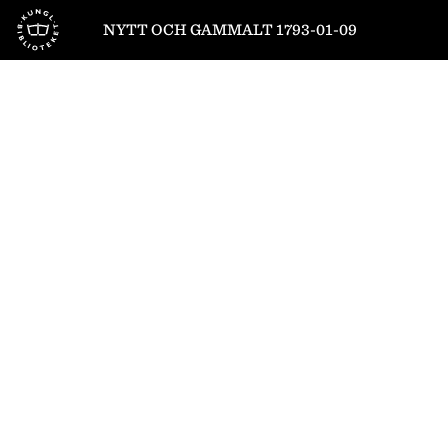
Till startsidan
NYTT OCH GAMMALT 1793-01-09
1
/
8