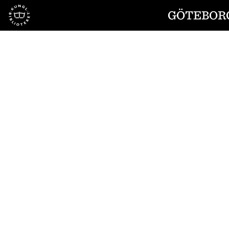
Till startsidan
GÖTEBORG
1
/
2