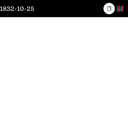
832-10-25
Kopiera l