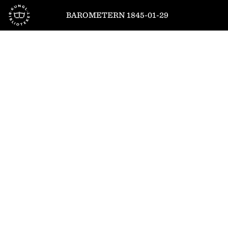
Till startsidan
BAROMETERN 1845-01-29
1
/
4