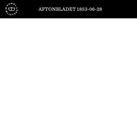
Till startsidan
AFTONBLADET 1853-06-28
1
/
4