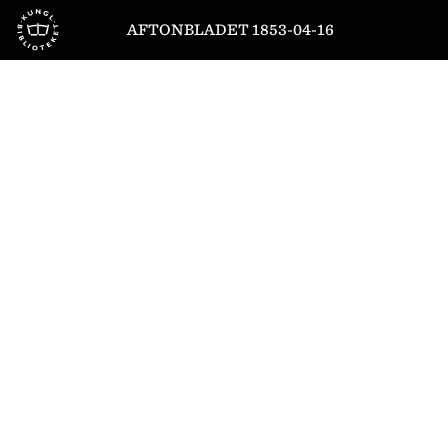
Till startsidan
AFTONBLADET 1853-04-16
1
/
4