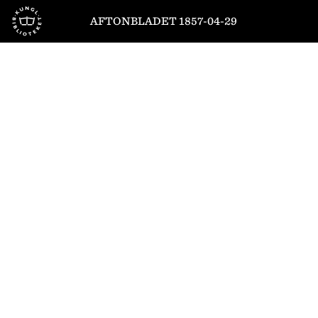
Till startsidan
AFTONBLADET 1857-04-29
1
/
4