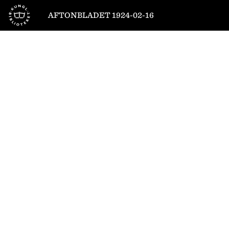
Till startsidan
AFTONBLADET 1924-02-16
1
/
16