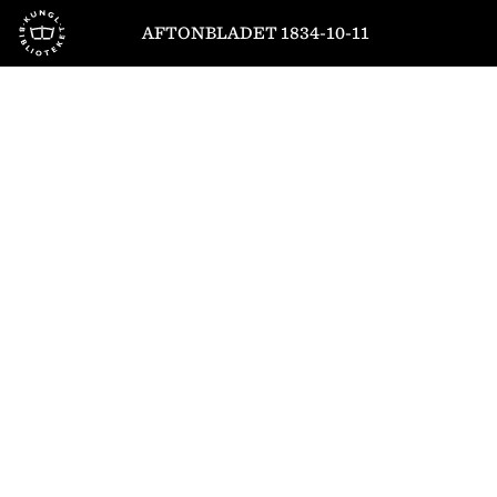
Till startsidan
AFTONBLADET 1834-10-11
1
/
4