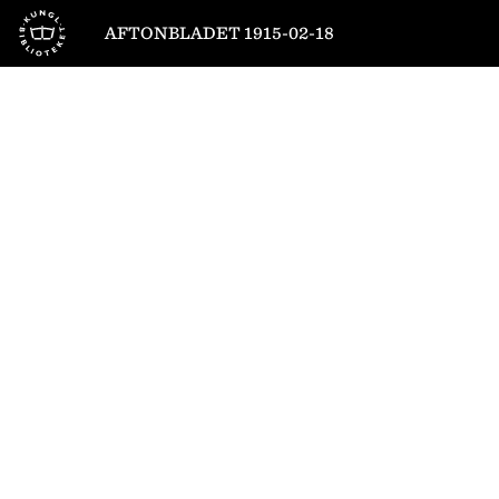
Till startsidan
AFTONBLADET 1915-02-18
1
/
10