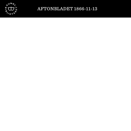
Till startsidan
AFTONBLADET 1866-11-13
1
/
4