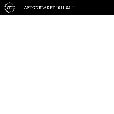
Till startsidan
AFTONBLADET 1911-02-11
1
/
12