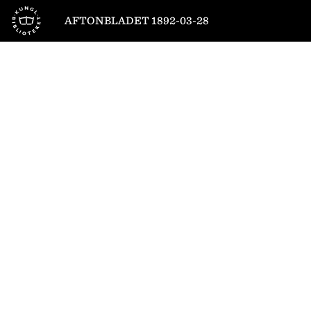
Till startsidan
AFTONBLADET 1892-03-28
1
/
4