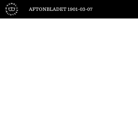
Till startsidan
AFTONBLADET 1901-03-07
1
/
4