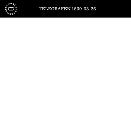
Till startsidan
TELEGRAFEN 1839-03-26
1
/
4