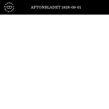
Till startsidan
AFTONBLADET 1828-09-01
1
/
4