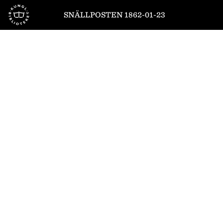
Till startsidan
SNÄLLPOSTEN 1862-01-23
1
/
4