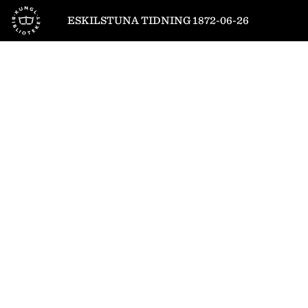
Till startsidan
ESKILSTUNA TIDNING 1872-06-26
1
/
4