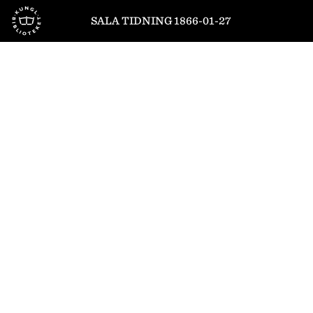
Till startsidan
SALA TIDNING 1866-01-27
1
/
4