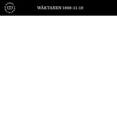
Till startsidan
WÄKTAREN 1868-11-19
1
/
4