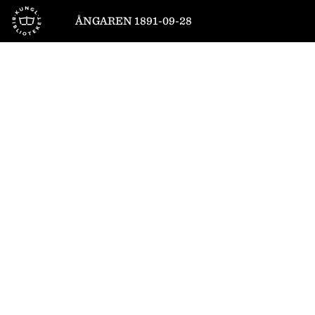
Till startsidan
ÅNGAREN 1891-09-28
1
/
2