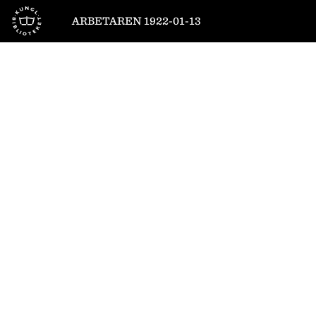
Till startsidan
ARBETAREN 1922-01-13
1
/
8