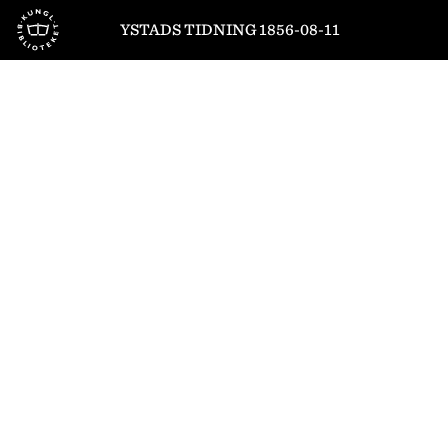
Till startsidan
YSTADS TIDNING 1856-08-11
1
/
4