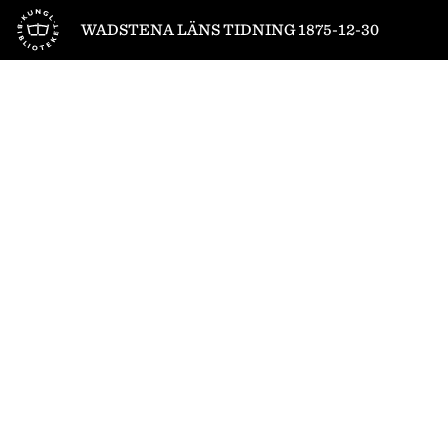
Till startsidan
WADSTENA LÄNS TIDNING 1875-12-30
1
/
4