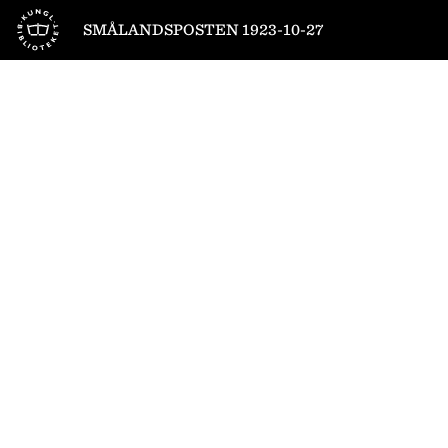
Till startsidan
SMÅLANDSPOSTEN 1923-10-27
1
/
14