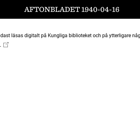
AFTONBLADET 1940-04-16
ast läsas digitalt på Kungliga biblioteket och på ytterligare någ