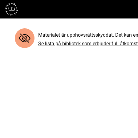
Till startsidan
Materialet är upphovsrättsskyddat. Det kan end
Se lista på bibliotek som erbjuder full åtkomst