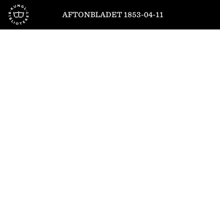
Till startsidan
AFTONBLADET 1853-04-11
1
/
4