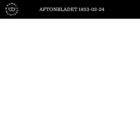
Till startsidan
AFTONBLADET 1853-02-24
1
/
4