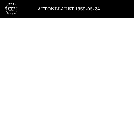
Till startsidan
AFTONBLADET 1859-05-24
1
/
4