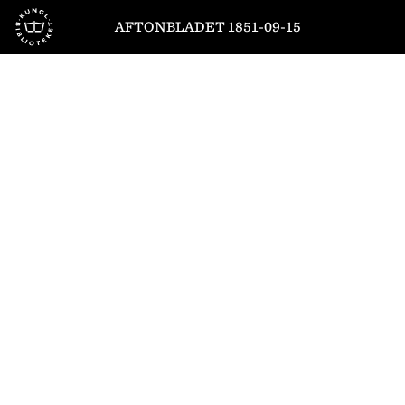
Till startsidan
AFTONBLADET 1851-09-15
1
/
4