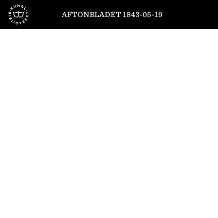
Till startsidan
AFTONBLADET 1843-05-19
1
/
4