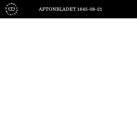
Till startsidan
AFTONBLADET 1845-08-21
1
/
4