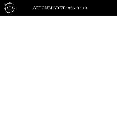
Till startsidan
AFTONBLADET 1866-07-12
1
/
4