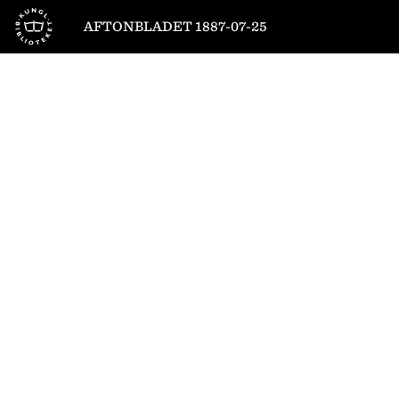
Till startsidan
AFTONBLADET 1887-07-25
1
/
4