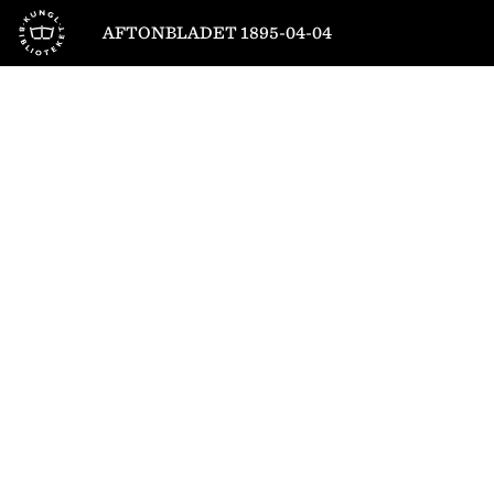
Till startsidan
AFTONBLADET 1895-04-04
1
/
4