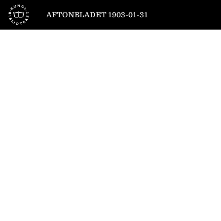
Till startsidan
AFTONBLADET 1903-01-31
1
/
6