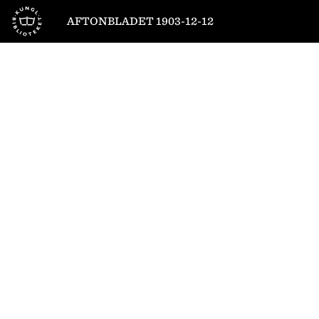
Till startsidan
AFTONBLADET 1903-12-12
1
/
8