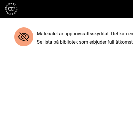
Till startsidan
Materialet är upphovsrättsskyddat. Det kan end
Se lista på bibliotek som erbjuder full åtkomst