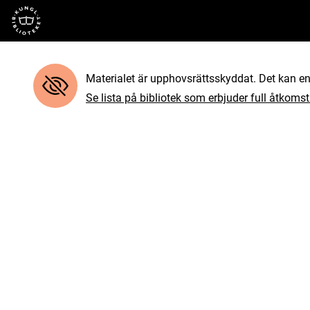
Till startsidan
Materialet är upphovsrättsskyddat. Det kan end
Se lista på bibliotek som erbjuder full åtkomst