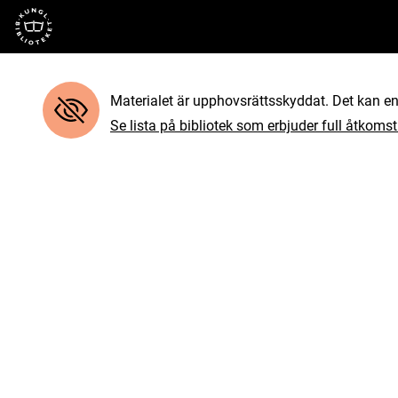
Till startsidan
Materialet är upphovsrättsskyddat. Det kan end
Se lista på bibliotek som erbjuder full åtkomst