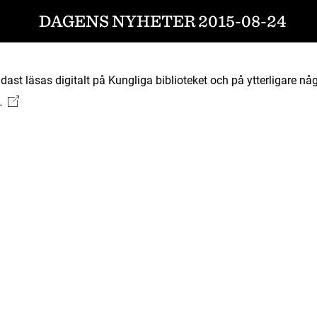
DAGENS NYHETER 2015-08-24
ast läsas digitalt på Kungliga biblioteket och på ytterligare någ