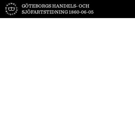
Till startsidan
GÖTEBORGS HANDELS- OCH
SJÖFARTSTIDNING 1860-06-05
1
/
4