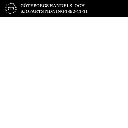
Till startsidan
GÖTEBORGS HANDELS- OCH
SJÖFARTSTIDNING 1892-11-11
1
/
6