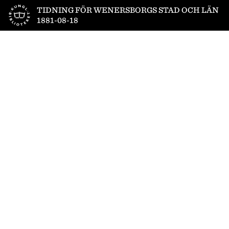
Till startsidan
TIDNING FÖR WENERSBORGS STAD OCH LÄN
1881-08-18
1
/
4