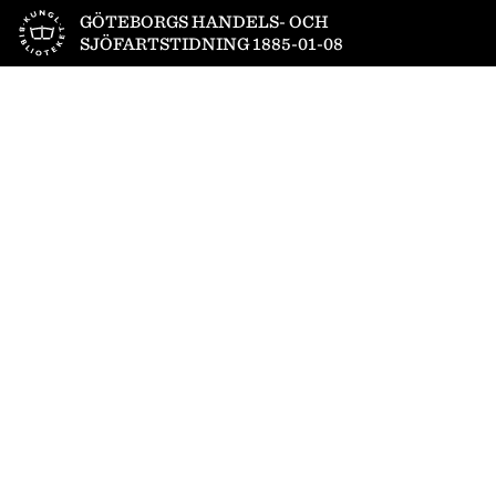
Till startsidan
GÖTEBORGS HANDELS- OCH
SJÖFARTSTIDNING 1885-01-08
1
/
4