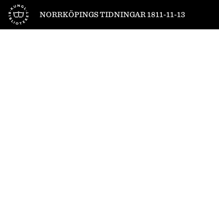
Till startsidan
NORRKÖPINGS TIDNINGAR 1811-11-13
1
/
6