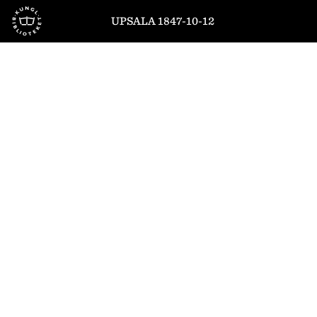
Till startsidan
UPSALA 1847-10-12
1
/
4