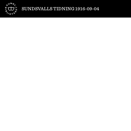
Till startsidan
SUNDSVALLS TIDNING 1916-09-04
1
/
6