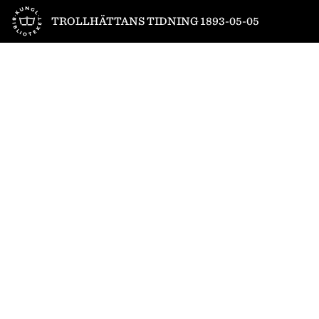
Till startsidan
TROLLHÄTTANS TIDNING 1893-05-05
1
/
4