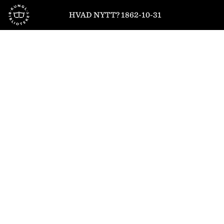
Till startsidan
HVAD NYTT? 1862-10-31
1
/
4